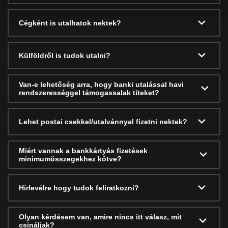
Cégként is utalhatok nektek?
Külföldről is tudok utalni?
Van-e lehetőség arra, hogy banki utalással havi
rendszerességgel támogassalak titeket?
Lehet postai csekkel/utalvánnyal fizetni nektek?
Miért vannak a bankkártyás fizetések
minimumösszegekhez kötve?
Hírlevélre hogy tudok feliratkozni?
Olyan kérdésem van, amire nincs itt válasz, mit
csináljak?