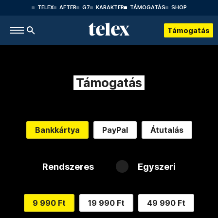
TELEX
AFTER
G7
KARAKTER
TÁMOGATÁS
SHOP
Támogatás
Támogatás
Bankkártya
PayPal
Átutalás
Rendszeres
Egyszeri
9 990 Ft
19 990 Ft
49 990 Ft