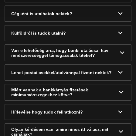
Cégként is utalhatok nektek?
Külföldről is tudok utalni?
Van-e lehetőség arra, hogy banki utalással havi
rendszerességgel támogassalak titeket?
Lehet postai csekkel/utalvánnyal fizetni nektek?
Miért vannak a bankkártyás fizetések
minimumösszegekhez kötve?
Hírlevélre hogy tudok feliratkozni?
Olyan kérdésem van, amire nincs itt válasz, mit
csináljak?