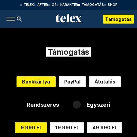
TELEX
AFTER
G7
KARAKTER
TÁMOGATÁS
SHOP
Támogatás
Támogatás
Bankkártya
PayPal
Átutalás
Rendszeres
Egyszeri
9 990 Ft
19 990 Ft
49 990 Ft