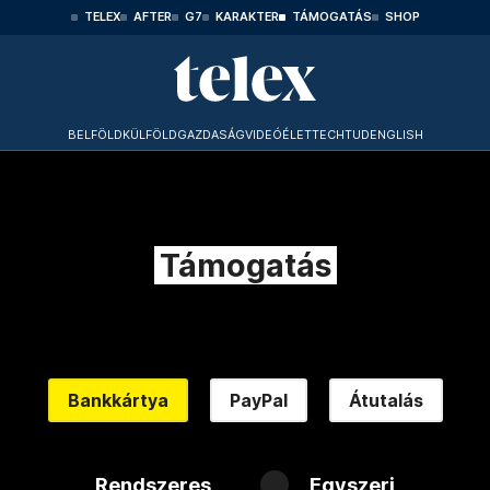
TELEX
AFTER
G7
KARAKTER
TÁMOGATÁS
SHOP
BELFÖLD
KÜLFÖLD
GAZDASÁG
VIDEÓ
ÉLET
TECHTUD
ENGLISH
Támogatás
Bankkártya
PayPal
Átutalás
Rendszeres
Egyszeri