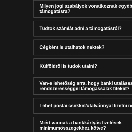
Milyen jogi szabályok vonatkoznak egyéb
támogatásra?
Tudtok számlát adni a támogatásról?
Cégként is utalhatok nektek?
Külföldről is tudok utalni?
Van-e lehetőség arra, hogy banki utalássa
rendszerességgel támogassalak titeket?
Lehet postai csekkel/utalvánnyal fizetni 
Miért vannak a bankkártyás fizetések
minimumösszegekhez kötve?