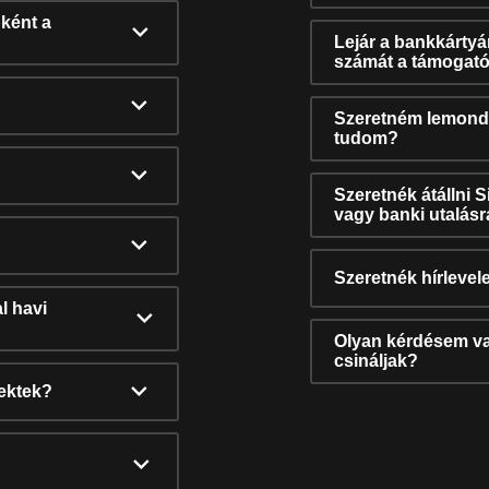
ként a
Lejár a bankkárty
számát a támogató
Szeretném lemonda
tudom?
Szeretnék átállni 
vagy banki utalás
Szeretnék hírlevele
l havi
Olyan kérdésem van
csináljak?
nektek?