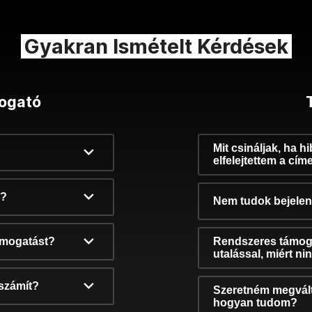
Gyakran Ismételt Kérdések
ogató
Mit csináljak, ha h
elfelejtettem a cím
k?
Nem tudok bejelent
támogatást?
Rendszeres támog
utalással, miért n
számít?
Szeretném megvált
hogyan tudom?