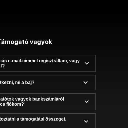
Támogató vagyok
ibás e-mail-címmel regisztráltam, vagy
et?
kezni, mi a baj?
atótok vagyok bankszámláról
incs fiókom?
oztatni a támogatási összeget,