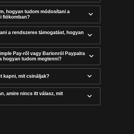
ám, hogyan tudom módosítani a
i fiókomban?
ni a rendszeres támogatást, hogyan
Simple Pay-ről vagy Barionról Paypalra
ra hogyan tudom megtenni?
t kapni, mit csináljak?
, amire nincs itt válasz, mit