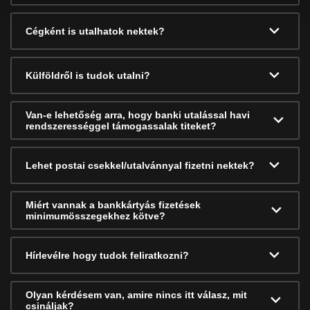
Cégként is utalhatok nektek?
Külföldről is tudok utalni?
Van-e lehetőség arra, hogy banki utalással havi
rendszerességgel támogassalak titeket?
Lehet postai csekkel/utalvánnyal fizetni nektek?
Miért vannak a bankkártyás fizetések
minimumösszegekhez kötve?
Hírlevélre hogy tudok feliratkozni?
Olyan kérdésem van, amire nincs itt válasz, mit
csináljak?