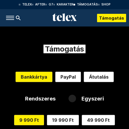
TELEX
AFTER
G7
KARAKTER
TÁMOGATÁS
SHOP
Támogatás
Támogatás
Bankkártya
PayPal
Átutalás
Rendszeres
Egyszeri
9 990 Ft
19 990 Ft
49 990 Ft