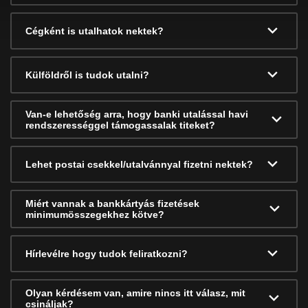
Cégként is utalhatok nektek?
Külföldről is tudok utalni?
Van-e lehetőség arra, hogy banki utalással havi
rendszerességgel támogassalak titeket?
Lehet postai csekkel/utalvánnyal fizetni nektek?
Miért vannak a bankkártyás fizetések
minimumösszegekhez kötve?
Hírlevélre hogy tudok feliratkozni?
Olyan kérdésem van, amire nincs itt válasz, mit
csináljak?