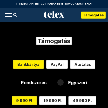
TELEX
AFTER
G7
KARAKTER
TÁMOGATÁS
SHOP
Támogatás
Támogatás
Bankkártya
PayPal
Átutalás
Rendszeres
Egyszeri
9 990 Ft
19 990 Ft
49 990 Ft