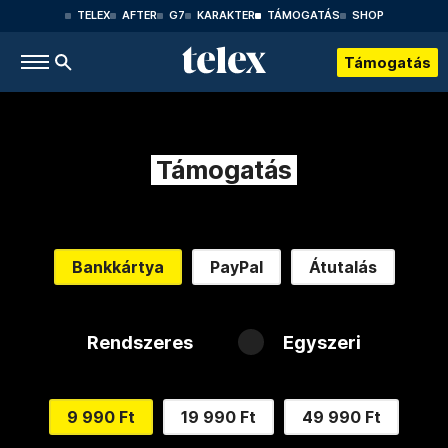
TELEX
AFTER
G7
KARAKTER
TÁMOGATÁS
SHOP
Támogatás
Támogatás
Bankkártya
PayPal
Átutalás
Rendszeres
Egyszeri
9 990 Ft
19 990 Ft
49 990 Ft