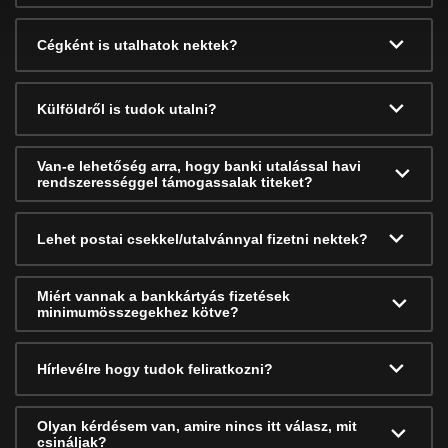
Cégként is utalhatok nektek?
Külföldről is tudok utalni?
Van-e lehetőség arra, hogy banki utalással havi
rendszerességgel támogassalak titeket?
Lehet postai csekkel/utalvánnyal fizetni nektek?
Miért vannak a bankkártyás fizetések
minimumösszegekhez kötve?
Hírlevélre hogy tudok feliratkozni?
Olyan kérdésem van, amire nincs itt válasz, mit
csináljak?