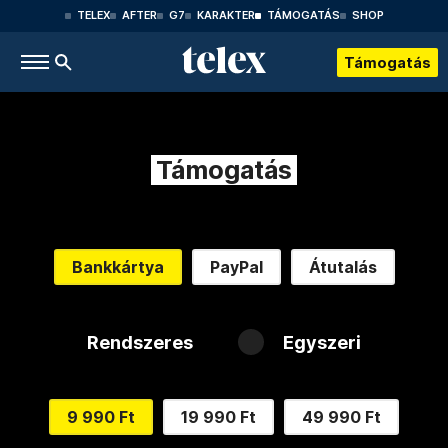
TELEX
AFTER
G7
KARAKTER
TÁMOGATÁS
SHOP
Támogatás
Támogatás
Bankkártya
PayPal
Átutalás
Rendszeres
Egyszeri
9 990 Ft
19 990 Ft
49 990 Ft