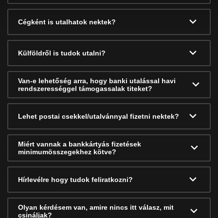
Cégként is utalhatok nektek?
Külföldről is tudok utalni?
Van-e lehetőség arra, hogy banki utalással havi
rendszerességgel támogassalak titeket?
Lehet postai csekkel/utalvánnyal fizetni nektek?
Miért vannak a bankkártyás fizetések
minimumösszegekhez kötve?
Hírlevélre hogy tudok feliratkozni?
Olyan kérdésem van, amire nincs itt válasz, mit
csináljak?