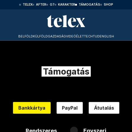
TELEX
AFTER
G7
KARAKTER
TÁMOGATÁS
SHOP
BELFÖLD
KÜLFÖLD
GAZDASÁG
VIDEÓ
ÉLET
TECHTUD
ENGLISH
Támogatás
Bankkártya
PayPal
Átutalás
Rendszeres
Egyszeri