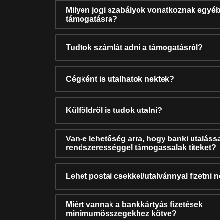
Milyen jogi szabályok vonatkoznak egyéb
támogatásra?
Tudtok számlát adni a támogatásról?
Cégként is utalhatok nektek?
Külföldről is tudok utalni?
Van-e lehetőség arra, hogy banki utalássa
rendszerességgel támogassalak titeket?
Lehet postai csekkel/utalvánnyal fizetni 
Miért vannak a bankkártyás fizetések
minimumösszegekhez kötve?