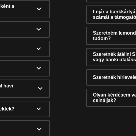
ként a
Lejár a bankkárty
számát a támogató
Szeretném lemonda
tudom?
Szeretnék átállni 
vagy banki utalás
Szeretnék hírlevele
l havi
Olyan kérdésem van
csináljak?
nektek?