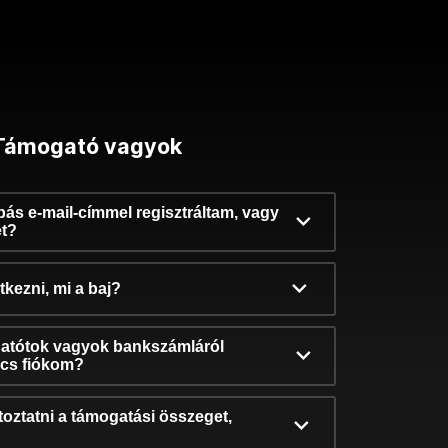
Támogató vagyok
ibás e-mail-címmel regisztráltam, vagy
et?
kezni, mi a baj?
atótok vagyok bankszámláról
incs fiókom?
oztatni a támogatási összeget,