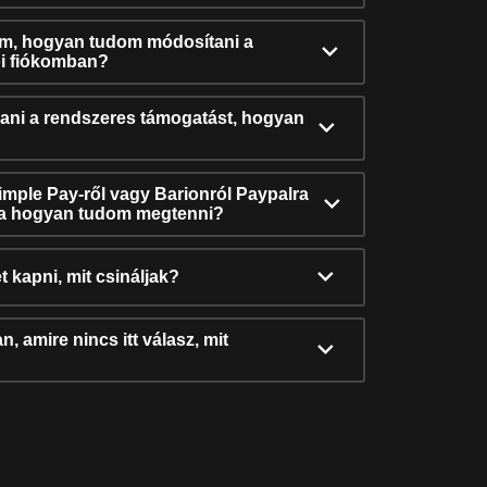
ám, hogyan tudom módosítani a
i fiókomban?
ni a rendszeres támogatást, hogyan
Simple Pay-ről vagy Barionról Paypalra
ra hogyan tudom megtenni?
t kapni, mit csináljak?
, amire nincs itt válasz, mit