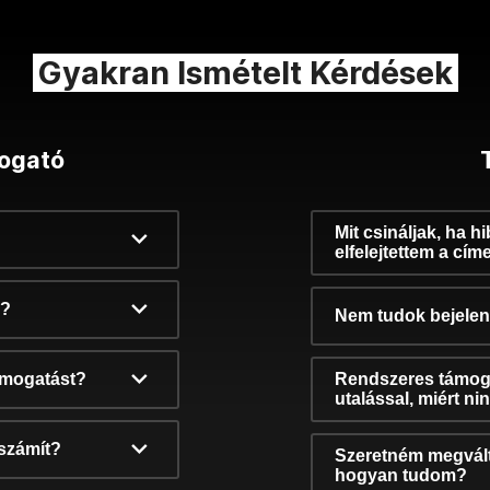
Gyakran Ismételt Kérdések
ogató
Mit csináljak, ha h
elfelejtettem a cím
k?
Nem tudok bejelent
támogatást?
Rendszeres támog
utalással, miért n
számít?
Szeretném megvált
hogyan tudom?