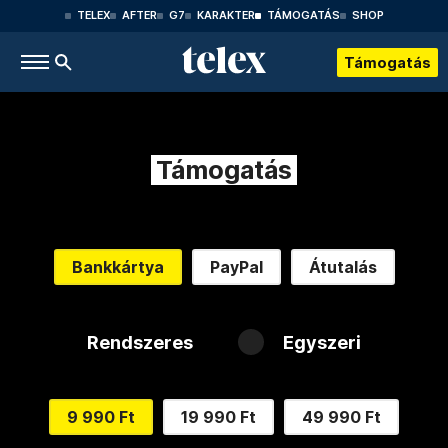
TELEX
AFTER
G7
KARAKTER
TÁMOGATÁS
SHOP
Támogatás
Támogatás
Bankkártya
PayPal
Átutalás
Rendszeres
Egyszeri
9 990 Ft
19 990 Ft
49 990 Ft