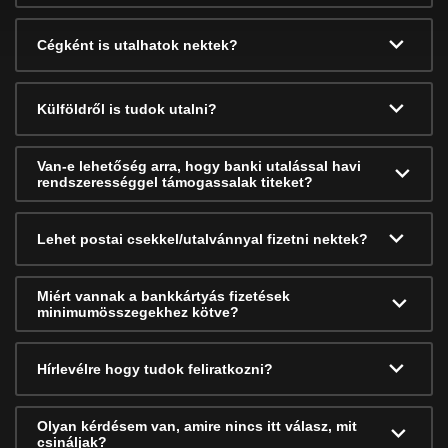
Cégként is utalhatok nektek?
Külföldről is tudok utalni?
Van-e lehetőség arra, hogy banki utalással havi
rendszerességgel támogassalak titeket?
Lehet postai csekkel/utalvánnyal fizetni nektek?
Miért vannak a bankkártyás fizetések
minimumösszegekhez kötve?
Hírlevélre hogy tudok feliratkozni?
Olyan kérdésem van, amire nincs itt válasz, mit
csináljak?