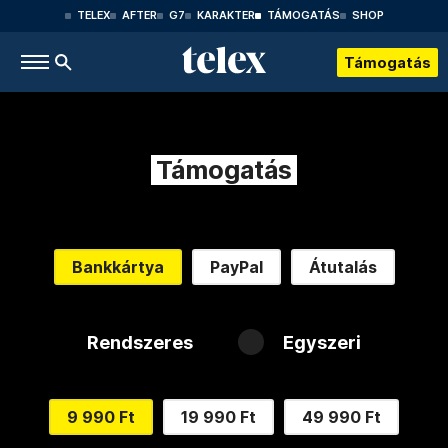
TELEX
AFTER
G7
KARAKTER
TÁMOGATÁS
SHOP
Támogatás
Támogatás
Bankkártya
PayPal
Átutalás
Rendszeres
Egyszeri
9 990 Ft
19 990 Ft
49 990 Ft