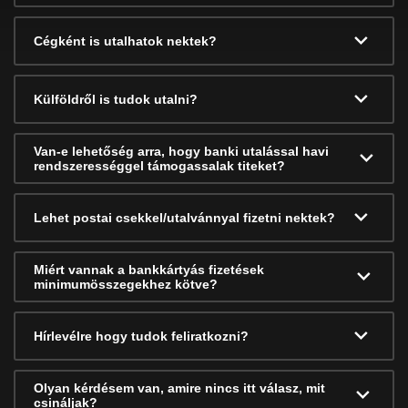
Cégként is utalhatok nektek?
Külföldről is tudok utalni?
Van-e lehetőség arra, hogy banki utalással havi
rendszerességgel támogassalak titeket?
Lehet postai csekkel/utalvánnyal fizetni nektek?
Miért vannak a bankkártyás fizetések
minimumösszegekhez kötve?
Hírlevélre hogy tudok feliratkozni?
Olyan kérdésem van, amire nincs itt válasz, mit
csináljak?