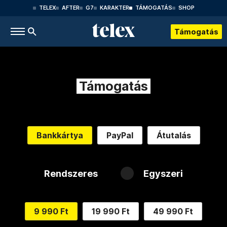
TELEX
AFTER
G7
KARAKTER
TÁMOGATÁS
SHOP
Támogatás
Támogatás
Bankkártya
PayPal
Átutalás
Rendszeres
Egyszeri
9 990 Ft
19 990 Ft
49 990 Ft