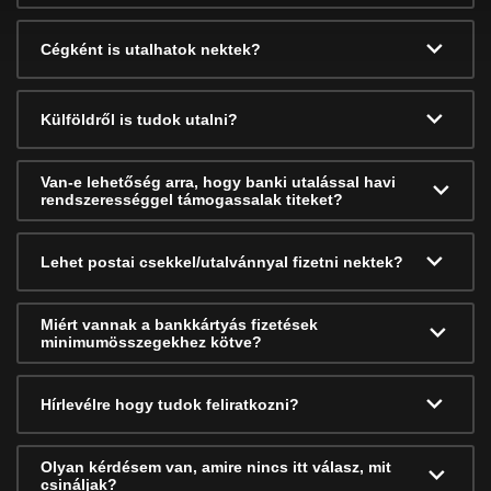
Cégként is utalhatok nektek?
Külföldről is tudok utalni?
Van-e lehetőség arra, hogy banki utalással havi
rendszerességgel támogassalak titeket?
Lehet postai csekkel/utalvánnyal fizetni nektek?
Miért vannak a bankkártyás fizetések
minimumösszegekhez kötve?
Hírlevélre hogy tudok feliratkozni?
Olyan kérdésem van, amire nincs itt válasz, mit
csináljak?