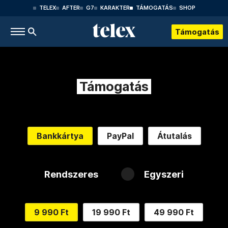
TELEX
AFTER
G7
KARAKTER
TÁMOGATÁS
SHOP
Támogatás
Támogatás
Bankkártya
PayPal
Átutalás
Rendszeres
Egyszeri
9 990 Ft
19 990 Ft
49 990 Ft