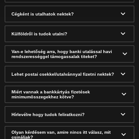
Cégként is utalhatok nektek?
Külföldről is tudok utalni?
Van-e lehetőség arra, hogy banki utalással havi
rendszerességgel támogassalak titeket?
Lehet postai csekkel/utalvánnyal fizetni nektek?
Miért vannak a bankkártyás fizetések
minimumösszegekhez kötve?
Hírlevélre hogy tudok feliratkozni?
Olyan kérdésem van, amire nincs itt válasz, mit
csináljak?