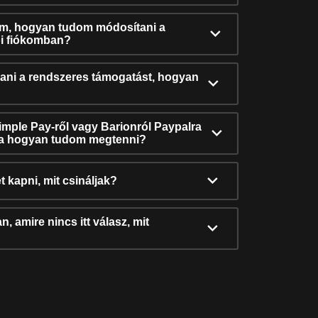
ám, hogyan tudom módosítani a
i fiókomban?
ni a rendszeres támogatást, hogyan
Simple Pay-ről vagy Barionról Paypalra
ra hogyan tudom megtenni?
t kapni, mit csináljak?
, amire nincs itt válasz, mit