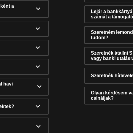
ként a
Lejár a bankkárty
számát a támogató
Szeretném lemonda
tudom?
Szeretnék átállni 
vagy banki utalás
Szeretnék hírlevele
l havi
Olyan kérdésem van
csináljak?
nektek?