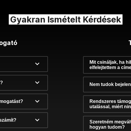
Gyakran Ismételt Kérdések
ogató
Mit csináljak, ha h
elfelejtettem a cím
k?
Nem tudok bejelent
támogatást?
Rendszeres támog
utalással, miért n
számít?
Szeretném megvált
hogyan tudom?