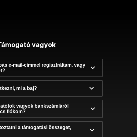
Támogató vagyok
ibás e-mail-címmel regisztráltam, vagy
et?
kezni, mi a baj?
atótok vagyok bankszámláról
incs fiókom?
oztatni a támogatási összeget,