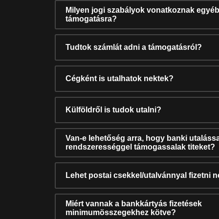
Milyen jogi szabályok vonatkoznak egyéb
támogatásra?
Tudtok számlát adni a támogatásról?
Cégként is utalhatok nektek?
Külföldről is tudok utalni?
Van-e lehetőség arra, hogy banki utalássa
rendszerességgel támogassalak titeket?
Lehet postai csekkel/utalvánnyal fizetni 
Miért vannak a bankkártyás fizetések
minimumösszegekhez kötve?