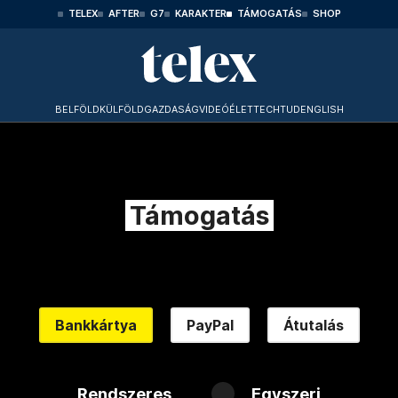
TELEX
AFTER
G7
KARAKTER
TÁMOGATÁS
SHOP
BELFÖLD
KÜLFÖLD
GAZDASÁG
VIDEÓ
ÉLET
TECHTUD
ENGLISH
Támogatás
Bankkártya
PayPal
Átutalás
Rendszeres
Egyszeri