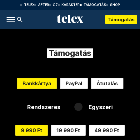
TELEX
AFTER
G7
KARAKTER
TÁMOGATÁS
SHOP
Támogatás
Támogatás
Bankkártya
PayPal
Átutalás
Rendszeres
Egyszeri
9 990 Ft
19 990 Ft
49 990 Ft