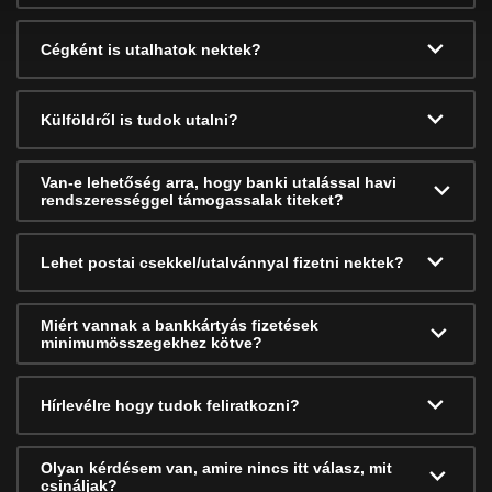
Cégként is utalhatok nektek?
Külföldről is tudok utalni?
Van-e lehetőség arra, hogy banki utalással havi
rendszerességgel támogassalak titeket?
Lehet postai csekkel/utalvánnyal fizetni nektek?
Miért vannak a bankkártyás fizetések
minimumösszegekhez kötve?
Hírlevélre hogy tudok feliratkozni?
Olyan kérdésem van, amire nincs itt válasz, mit
csináljak?