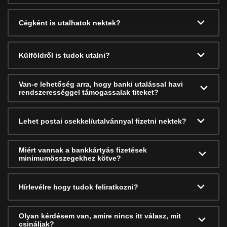
Cégként is utalhatok nektek?
Külföldről is tudok utalni?
Van-e lehetőség arra, hogy banki utalással havi
rendszerességgel támogassalak titeket?
Lehet postai csekkel/utalvánnyal fizetni nektek?
Miért vannak a bankkártyás fizetések
minimumösszegekhez kötve?
Hírlevélre hogy tudok feliratkozni?
Olyan kérdésem van, amire nincs itt válasz, mit
csináljak?