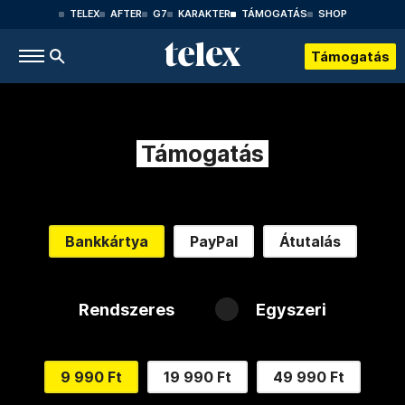
TELEX
AFTER
G7
KARAKTER
TÁMOGATÁS
SHOP
Támogatás
Támogatás
Bankkártya
PayPal
Átutalás
Rendszeres
Egyszeri
9 990 Ft
19 990 Ft
49 990 Ft