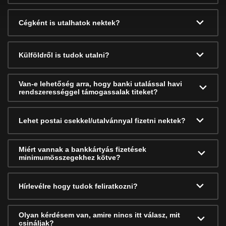
Cégként is utalhatok nektek?
Külföldről is tudok utalni?
Van-e lehetőség arra, hogy banki utalással havi
rendszerességgel támogassalak titeket?
Lehet postai csekkel/utalvánnyal fizetni nektek?
Miért vannak a bankkártyás fizetések
minimumösszegekhez kötve?
Hírlevélre hogy tudok feliratkozni?
Olyan kérdésem van, amire nincs itt válasz, mit
csináljak?