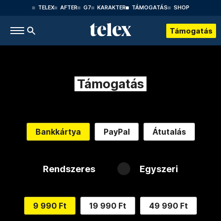
TELEX
AFTER
G7
KARAKTER
TÁMOGATÁS
SHOP
Támogatás
Támogatás
Bankkártya
PayPal
Átutalás
Rendszeres
Egyszeri
9 990 Ft
19 990 Ft
49 990 Ft