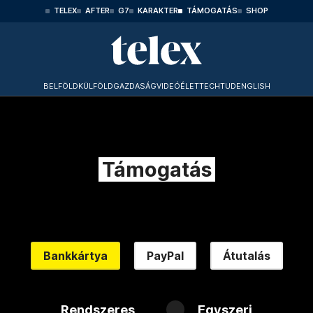
TELEX
AFTER
G7
KARAKTER
TÁMOGATÁS
SHOP
BELFÖLD
KÜLFÖLD
GAZDASÁG
VIDEÓ
ÉLET
TECHTUD
ENGLISH
Támogatás
Bankkártya
PayPal
Átutalás
Rendszeres
Egyszeri