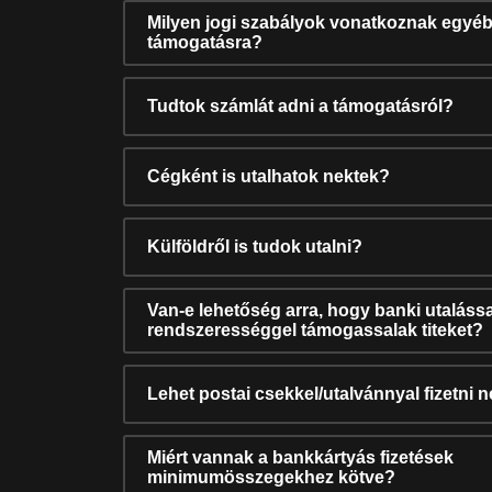
Milyen jogi szabályok vonatkoznak egyéb
támogatásra?
Tudtok számlát adni a támogatásról?
Cégként is utalhatok nektek?
Külföldről is tudok utalni?
Van-e lehetőség arra, hogy banki utalássa
rendszerességgel támogassalak titeket?
Lehet postai csekkel/utalvánnyal fizetni 
Miért vannak a bankkártyás fizetések
minimumösszegekhez kötve?