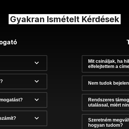
Gyakran Ismételt Kérdések
ogató
Mit csináljak, ha h
elfelejtettem a cím
k?
Nem tudok bejelent
támogatást?
Rendszeres támog
utalással, miért n
számít?
Szeretném megvált
hogyan tudom?