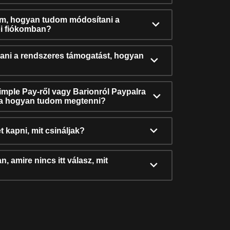
ám, hogyan tudom módosítani a
i fiókomban?
ni a rendszeres támogatást, hogyan
Simple Pay-ről vagy Barionról Paypalra
ra hogyan tudom megtenni?
t kapni, mit csináljak?
, amire nincs itt válasz, mit