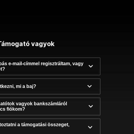
Támogató vagyok
ibás e-mail-címmel regisztráltam, vagy
et?
kezni, mi a baj?
atótok vagyok bankszámláról
incs fiókom?
oztatni a támogatási összeget,