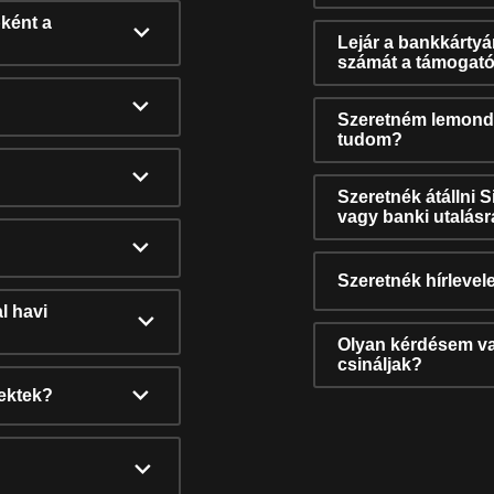
ként a
Lejár a bankkárty
számát a támogató
Szeretném lemonda
tudom?
Szeretnék átállni 
vagy banki utalás
Szeretnék hírlevele
l havi
Olyan kérdésem van
csináljak?
nektek?