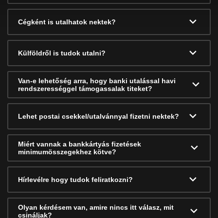
Cégként is utalhatok nektek?
Külföldről is tudok utalni?
Van-e lehetőség arra, hogy banki utalással havi
rendszerességgel támogassalak titeket?
Lehet postai csekkel/utalvánnyal fizetni nektek?
Miért vannak a bankkártyás fizetések
minimumösszegekhez kötve?
Hírlevélre hogy tudok feliratkozni?
Olyan kérdésem van, amire nincs itt válasz, mit
csináljak?