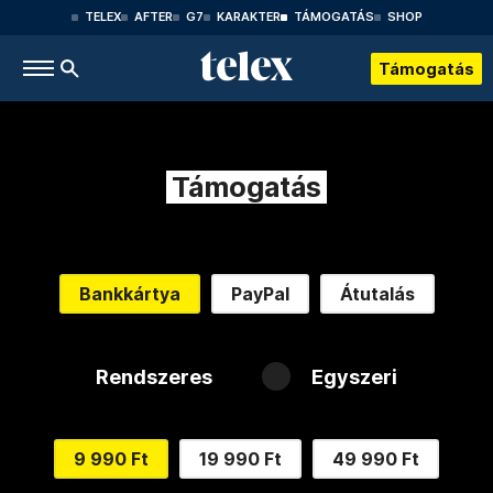
TELEX
AFTER
G7
KARAKTER
TÁMOGATÁS
SHOP
Támogatás
Támogatás
Bankkártya
PayPal
Átutalás
Rendszeres
Egyszeri
9 990 Ft
19 990 Ft
49 990 Ft