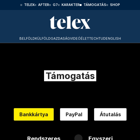
TELEX
AFTER
G7
KARAKTER
TÁMOGATÁS
SHOP
BELFÖLD
KÜLFÖLD
GAZDASÁG
VIDEÓ
ÉLET
TECHTUD
ENGLISH
Támogatás
Bankkártya
PayPal
Átutalás
Rendszeres
Egyszeri