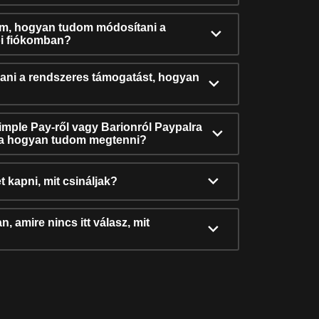
ám, hogyan tudom módosítani a
i fiókomban?
ni a rendszeres támogatást, hogyan
Simple Pay-ről vagy Barionról Paypalra
ra hogyan tudom megtenni?
t kapni, mit csináljak?
, amire nincs itt válasz, mit