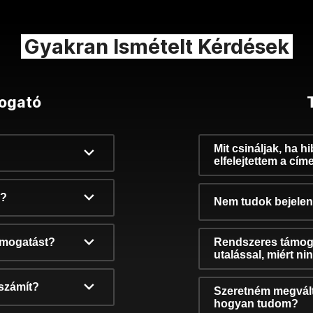
Gyakran Ismételt Kérdések
ogató
Mit csináljak, ha h
elfelejtettem a cím
k?
Nem tudok bejelent
támogatást?
Rendszeres támog
utalással, miért n
számít?
Szeretném megvált
hogyan tudom?