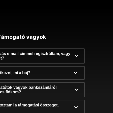
Támogató vagyok
ibás e-mail-címmel regisztráltam, vagy
et?
kezni, mi a baj?
atótok vagyok bankszámláról
incs fiókom?
oztatni a támogatási összeget,