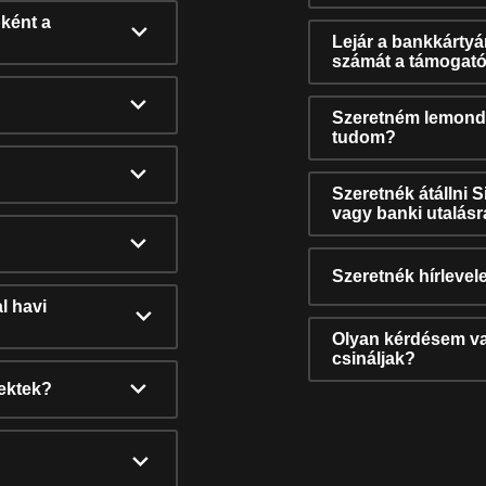
ként a
Lejár a bankkárty
számát a támogató
Szeretném lemonda
tudom?
Szeretnék átállni 
vagy banki utalás
Szeretnék hírlevele
l havi
Olyan kérdésem van
csináljak?
nektek?