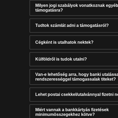
Milyen jogi szabályok vonatkoznak egyéb
támogatásra?
Tudtok számlát adni a támogatásról?
Cégként is utalhatok nektek?
Külföldről is tudok utalni?
Van-e lehetőség arra, hogy banki utalássa
rendszerességgel támogassalak titeket?
Lehet postai csekkel/utalvánnyal fizetni 
Miért vannak a bankkártyás fizetések
minimumösszegekhez kötve?