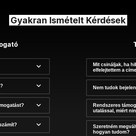
Gyakran Ismételt Kérdések
ogató
Mit csináljak, ha h
elfelejtettem a cím
k?
Nem tudok bejelent
támogatást?
Rendszeres támog
utalással, miért n
számít?
Szeretném megvált
hogyan tudom?