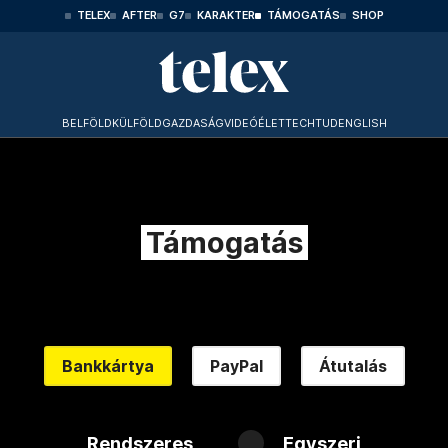
TELEX
AFTER
G7
KARAKTER
TÁMOGATÁS
SHOP
BELFÖLD
KÜLFÖLD
GAZDASÁG
VIDEÓ
ÉLET
TECHTUD
ENGLISH
Támogatás
Bankkártya
PayPal
Átutalás
Rendszeres
Egyszeri