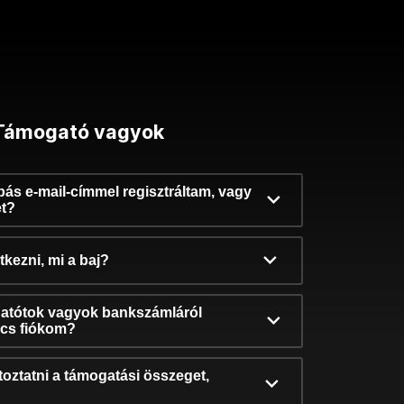
Támogató vagyok
ibás e-mail-címmel regisztráltam, vagy
et?
kezni, mi a baj?
atótok vagyok bankszámláról
incs fiókom?
oztatni a támogatási összeget,