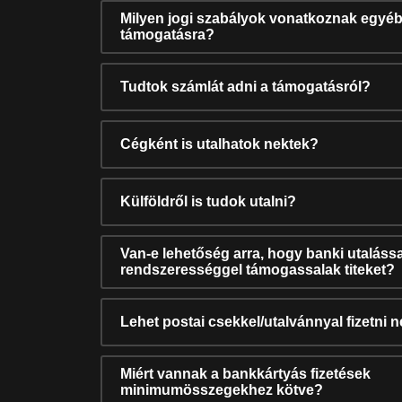
Milyen jogi szabályok vonatkoznak egyéb
támogatásra?
Tudtok számlát adni a támogatásról?
Cégként is utalhatok nektek?
Külföldről is tudok utalni?
Van-e lehetőség arra, hogy banki utalássa
rendszerességgel támogassalak titeket?
Lehet postai csekkel/utalvánnyal fizetni 
Miért vannak a bankkártyás fizetések
minimumösszegekhez kötve?