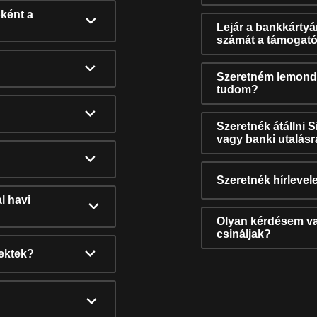
ként a
Lejár a bankkárty
számát a támogató
Szeretném lemonda
tudom?
Szeretnék átállni 
vagy banki utalás
Szeretnék hírlevele
l havi
Olyan kérdésem van
csináljak?
nektek?