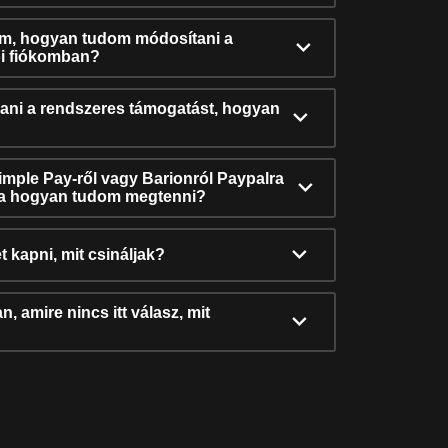
ám, hogyan tudom módosítani a
i fiókomban?
ni a rendszeres támogatást, hogyan
Simple Pay-ről vagy Barionról Paypalra
ra hogyan tudom megtenni?
t kapni, mit csináljak?
, amire nincs itt válasz, mit