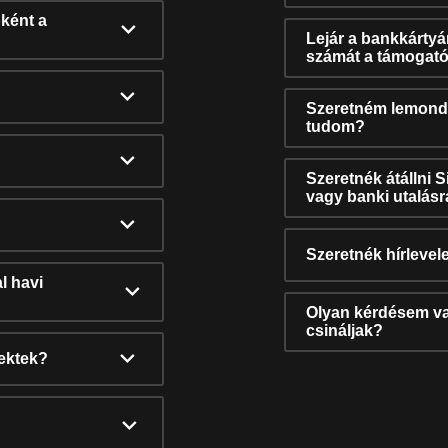
ként a
Lejár a bankkárty
számát a támogató
Szeretném lemonda
tudom?
Szeretnék átállni 
vagy banki utalás
Szeretnék hírlevele
l havi
Olyan kérdésem van
csináljak?
nektek?