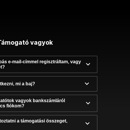
Támogató vagyok
ibás e-mail-címmel regisztráltam, vagy
et?
kezni, mi a baj?
atótok vagyok bankszámláról
incs fiókom?
oztatni a támogatási összeget,