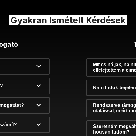
Gyakran Ismételt Kérdések
ogató
Mit csináljak, ha h
elfelejtettem a cím
k?
Nem tudok bejelent
támogatást?
Rendszeres támog
utalással, miért n
számít?
Szeretném megvált
hogyan tudom?