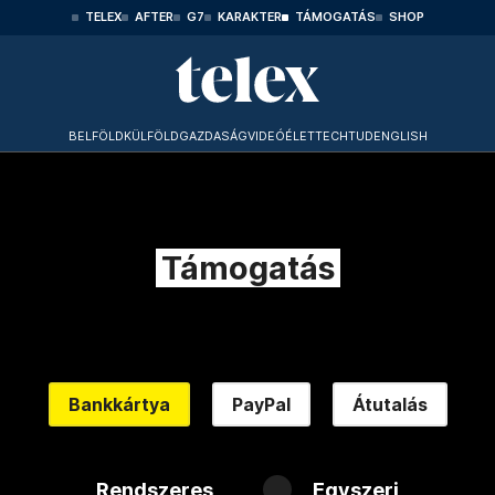
TELEX
AFTER
G7
KARAKTER
TÁMOGATÁS
SHOP
BELFÖLD
KÜLFÖLD
GAZDASÁG
VIDEÓ
ÉLET
TECHTUD
ENGLISH
Támogatás
Bankkártya
PayPal
Átutalás
Rendszeres
Egyszeri