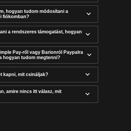
ám, hogyan tudom módosítani a
i fiókomban?
ni a rendszeres támogatást, hogyan
Simple Pay-ről vagy Barionról Paypalra
ra hogyan tudom megtenni?
t kapni, mit csináljak?
, amire nincs itt válasz, mit