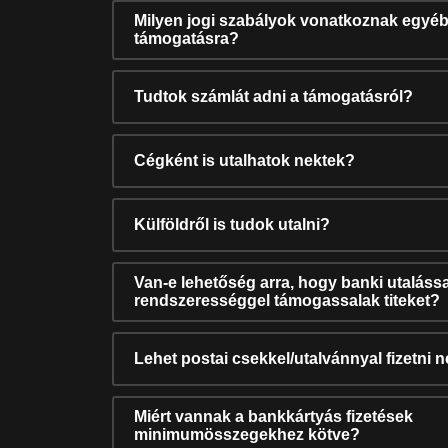
Milyen jogi szabályok vonatkoznak egyéb
támogatásra?
Tudtok számlát adni a támogatásról?
Cégként is utalhatok nektek?
Külföldről is tudok utalni?
Van-e lehetőség arra, hogy banki utalássa
rendszerességgel támogassalak titeket?
Lehet postai csekkel/utalvánnyal fizetni 
Miért vannak a bankkártyás fizetések
minimumösszegekhez kötve?