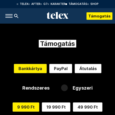
TELEX
AFTER
G7
KARAKTER
TÁMOGATÁS
SHOP
Támogatás
Támogatás
Bankkártya
PayPal
Átutalás
Rendszeres
Egyszeri
9 990 Ft
19 990 Ft
49 990 Ft