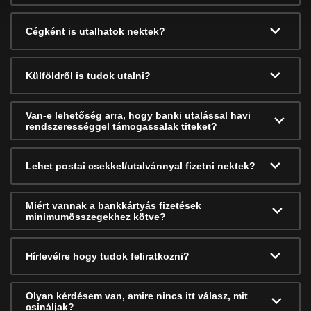
Cégként is utalhatok nektek?
Külföldről is tudok utalni?
Van-e lehetőség arra, hogy banki utalással havi
rendszerességgel támogassalak titeket?
Lehet postai csekkel/utalvánnyal fizetni nektek?
Miért vannak a bankkártyás fizetések
minimumösszegekhez kötve?
Hírlevélre hogy tudok feliratkozni?
Olyan kérdésem van, amire nincs itt válasz, mit
csináljak?