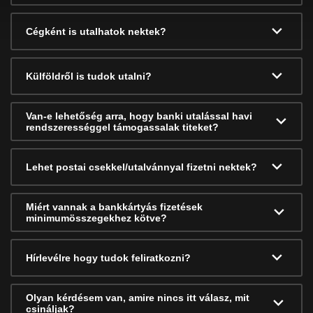
Cégként is utalhatok nektek?
Külföldről is tudok utalni?
Van-e lehetőség arra, hogy banki utalással havi
rendszerességgel támogassalak titeket?
Lehet postai csekkel/utalvánnyal fizetni nektek?
Miért vannak a bankkártyás fizetések
minimumösszegekhez kötve?
Hírlevélre hogy tudok feliratkozni?
Olyan kérdésem van, amire nincs itt válasz, mit
csináljak?