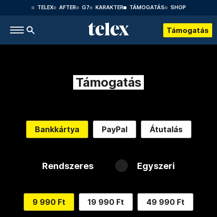
TELEX
AFTER
G7
KARAKTER
TÁMOGATÁS
SHOP
Támogatás
Támogatás
Bankkártya
PayPal
Átutalás
Rendszeres
Egyszeri
9 990 Ft
19 990 Ft
49 990 Ft