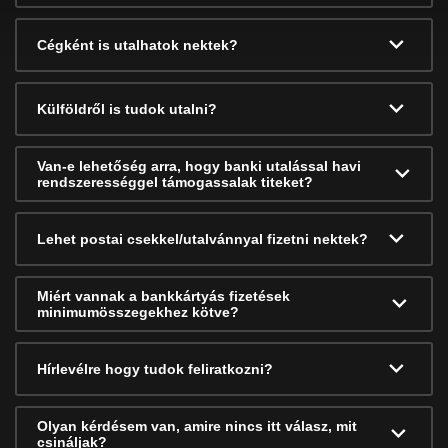
Cégként is utalhatok nektek?
Külföldről is tudok utalni?
Van-e lehetőség arra, hogy banki utalással havi
rendszerességgel támogassalak titeket?
Lehet postai csekkel/utalvánnyal fizetni nektek?
Miért vannak a bankkártyás fizetések
minimumösszegekhez kötve?
Hírlevélre hogy tudok feliratkozni?
Olyan kérdésem van, amire nincs itt válasz, mit
csináljak?