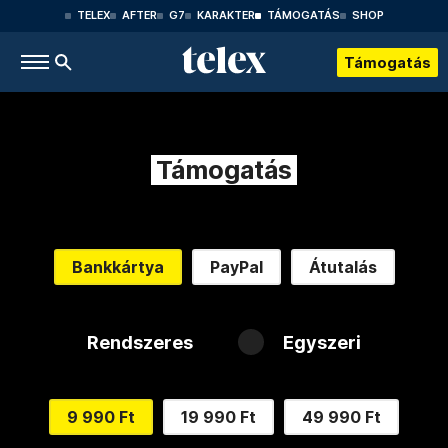
TELEX
AFTER
G7
KARAKTER
TÁMOGATÁS
SHOP
Támogatás
Támogatás
Bankkártya
PayPal
Átutalás
Rendszeres
Egyszeri
9 990 Ft
19 990 Ft
49 990 Ft