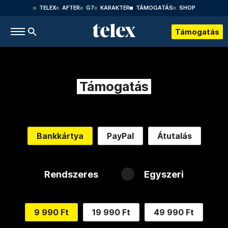
TELEX
AFTER
G7
KARAKTER
TÁMOGATÁS
SHOP
Támogatás
Támogatás
Bankkártya
PayPal
Átutalás
Rendszeres
Egyszeri
9 990 Ft
19 990 Ft
49 990 Ft