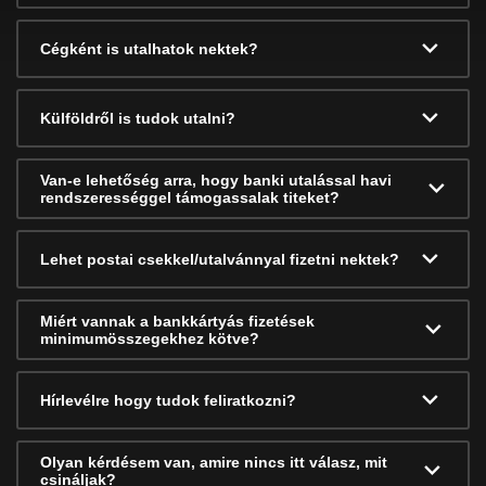
Cégként is utalhatok nektek?
Külföldről is tudok utalni?
Van-e lehetőség arra, hogy banki utalással havi
rendszerességgel támogassalak titeket?
Lehet postai csekkel/utalvánnyal fizetni nektek?
Miért vannak a bankkártyás fizetések
minimumösszegekhez kötve?
Hírlevélre hogy tudok feliratkozni?
Olyan kérdésem van, amire nincs itt válasz, mit
csináljak?