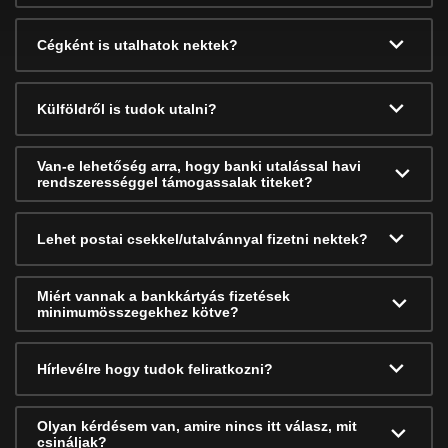
Cégként is utalhatok nektek?
Külföldről is tudok utalni?
Van-e lehetőség arra, hogy banki utalással havi
rendszerességgel támogassalak titeket?
Lehet postai csekkel/utalvánnyal fizetni nektek?
Miért vannak a bankkártyás fizetések
minimumösszegekhez kötve?
Hírlevélre hogy tudok feliratkozni?
Olyan kérdésem van, amire nincs itt válasz, mit
csináljak?