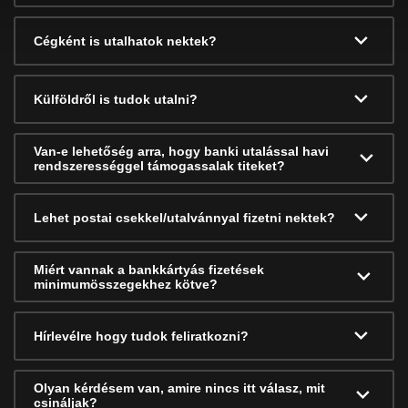
Cégként is utalhatok nektek?
Külföldről is tudok utalni?
Van-e lehetőség arra, hogy banki utalással havi
rendszerességgel támogassalak titeket?
Lehet postai csekkel/utalvánnyal fizetni nektek?
Miért vannak a bankkártyás fizetések
minimumösszegekhez kötve?
Hírlevélre hogy tudok feliratkozni?
Olyan kérdésem van, amire nincs itt válasz, mit
csináljak?