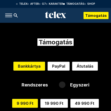
TELEX
AFTER
G7
KARAKTER
TÁMOGATÁS
SHOP
Támogatás
Támogatás
Bankkártya
PayPal
Átutalás
Rendszeres
Egyszeri
9 990 Ft
19 990 Ft
49 990 Ft