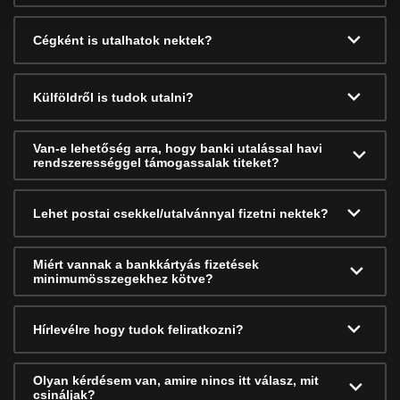
Cégként is utalhatok nektek?
Külföldről is tudok utalni?
Van-e lehetőség arra, hogy banki utalással havi
rendszerességgel támogassalak titeket?
Lehet postai csekkel/utalvánnyal fizetni nektek?
Miért vannak a bankkártyás fizetések
minimumösszegekhez kötve?
Hírlevélre hogy tudok feliratkozni?
Olyan kérdésem van, amire nincs itt válasz, mit
csináljak?