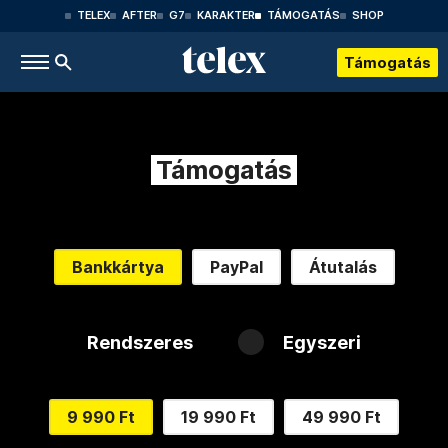
TELEX
AFTER
G7
KARAKTER
TÁMOGATÁS
SHOP
Támogatás
Támogatás
Bankkártya
PayPal
Átutalás
Rendszeres
Egyszeri
9 990 Ft
19 990 Ft
49 990 Ft