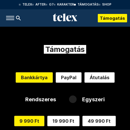
TELEX
AFTER
G7
KARAKTER
TÁMOGATÁS
SHOP
Támogatás
Támogatás
Bankkártya
PayPal
Átutalás
Rendszeres
Egyszeri
9 990 Ft
19 990 Ft
49 990 Ft