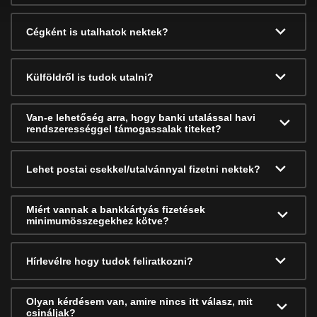
Cégként is utalhatok nektek?
Külföldről is tudok utalni?
Van-e lehetőség arra, hogy banki utalással havi
rendszerességgel támogassalak titeket?
Lehet postai csekkel/utalvánnyal fizetni nektek?
Miért vannak a bankkártyás fizetések
minimumösszegekhez kötve?
Hírlevélre hogy tudok feliratkozni?
Olyan kérdésem van, amire nincs itt válasz, mit
csináljak?