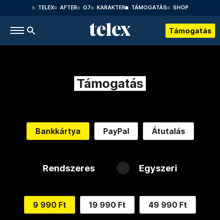
TELEX
AFTER
G7
KARAKTER
TÁMOGATÁS
SHOP
Támogatás
Támogatás
Bankkártya
PayPal
Átutalás
Rendszeres
Egyszeri
9 990 Ft
19 990 Ft
49 990 Ft