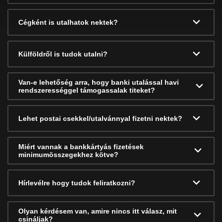
Cégként is utalhatok nektek?
Külföldről is tudok utalni?
Van-e lehetőség arra, hogy banki utalással havi
rendszerességgel támogassalak titeket?
Lehet postai csekkel/utalvánnyal fizetni nektek?
Miért vannak a bankkártyás fizetések
minimumösszegekhez kötve?
Hírlevélre hogy tudok feliratkozni?
Olyan kérdésem van, amire nincs itt válasz, mit
csináljak?