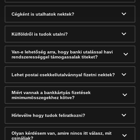
Cégként is utalhatok nektek?
Külföldről is tudok utalni?
Van-e lehetőség arra, hogy banki utalással havi
rendszerességgel támogassalak titeket?
Lehet postai csekkel/utalvánnyal fizetni nektek?
Miért vannak a bankkártyás fizetések
minimumösszegekhez kötve?
Hírlevélre hogy tudok feliratkozni?
Olyan kérdésem van, amire nincs itt válasz, mit
csináljak?