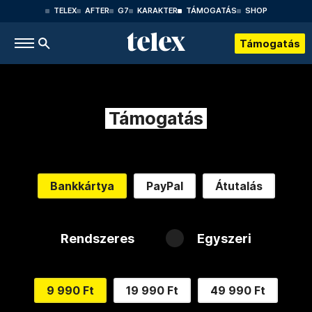
TELEX
AFTER
G7
KARAKTER
TÁMOGATÁS
SHOP
Támogatás
Támogatás
Bankkártya
PayPal
Átutalás
Rendszeres
Egyszeri
9 990 Ft
19 990 Ft
49 990 Ft