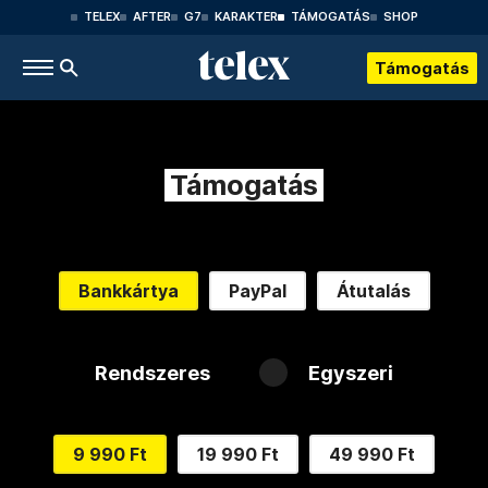
TELEX
AFTER
G7
KARAKTER
TÁMOGATÁS
SHOP
Támogatás
Támogatás
Bankkártya
PayPal
Átutalás
Rendszeres
Egyszeri
9 990 Ft
19 990 Ft
49 990 Ft