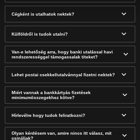
Cégként is utalhatok nektek?
Külföldről is tudok utalni?
Van-e lehetőség arra, hogy banki utalással havi
rendszerességgel támogassalak titeket?
Lehet postai csekkel/utalvánnyal fizetni nektek?
Miért vannak a bankkártyás fizetések
minimumösszegekhez kötve?
Hírlevélre hogy tudok feliratkozni?
Olyan kérdésem van, amire nincs itt válasz, mit
csináljak?