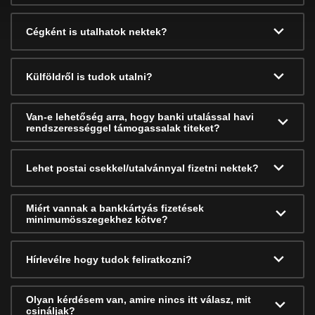
Cégként is utalhatok nektek?
Külföldről is tudok utalni?
Van-e lehetőség arra, hogy banki utalással havi
rendszerességgel támogassalak titeket?
Lehet postai csekkel/utalvánnyal fizetni nektek?
Miért vannak a bankkártyás fizetések
minimumösszegekhez kötve?
Hírlevélre hogy tudok feliratkozni?
Olyan kérdésem van, amire nincs itt válasz, mit
csináljak?