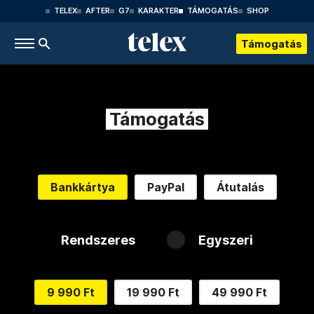
TELEX
AFTER
G7
KARAKTER
TÁMOGATÁS
SHOP
Támogatás
Támogatás
Bankkártya
PayPal
Átutalás
Rendszeres
Egyszeri
9 990 Ft
19 990 Ft
49 990 Ft