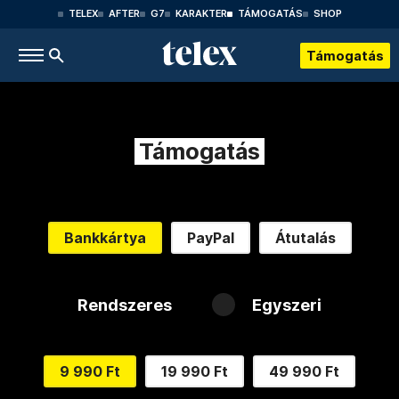
TELEX
AFTER
G7
KARAKTER
TÁMOGATÁS
SHOP
Támogatás
Támogatás
Bankkártya
PayPal
Átutalás
Rendszeres
Egyszeri
9 990 Ft
19 990 Ft
49 990 Ft