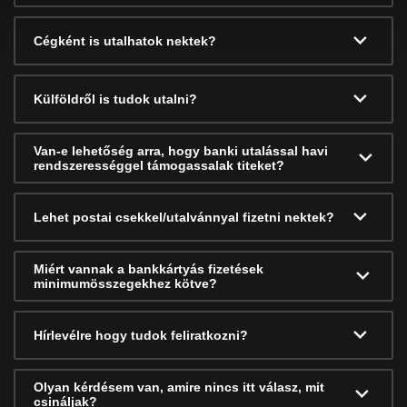
Cégként is utalhatok nektek?
Külföldről is tudok utalni?
Van-e lehetőség arra, hogy banki utalással havi
rendszerességgel támogassalak titeket?
Lehet postai csekkel/utalvánnyal fizetni nektek?
Miért vannak a bankkártyás fizetések
minimumösszegekhez kötve?
Hírlevélre hogy tudok feliratkozni?
Olyan kérdésem van, amire nincs itt válasz, mit
csináljak?