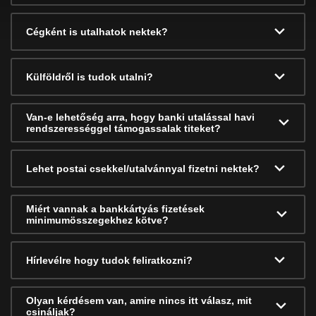
Cégként is utalhatok nektek?
Külföldről is tudok utalni?
Van-e lehetőség arra, hogy banki utalással havi
rendszerességgel támogassalak titeket?
Lehet postai csekkel/utalvánnyal fizetni nektek?
Miért vannak a bankkártyás fizetések
minimumösszegekhez kötve?
Hírlevélre hogy tudok feliratkozni?
Olyan kérdésem van, amire nincs itt válasz, mit
csináljak?