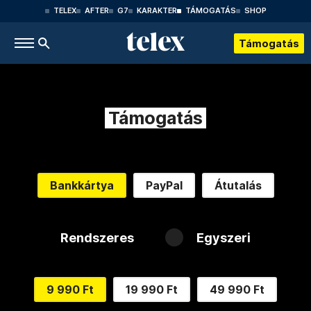
TELEX
AFTER
G7
KARAKTER
TÁMOGATÁS
SHOP
Támogatás
Támogatás
Bankkártya
PayPal
Átutalás
Rendszeres
Egyszeri
9 990 Ft
19 990 Ft
49 990 Ft