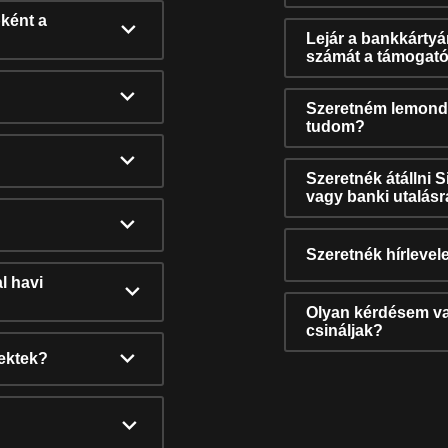
ként a
Lejár a bankkárty
számát a támogató
Szeretném lemonda
tudom?
Szeretnék átállni 
vagy banki utalás
Szeretnék hírlevele
l havi
Olyan kérdésem van
csináljak?
nektek?