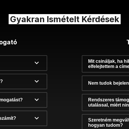
Gyakran Ismételt Kérdések
ogató
Mit csináljak, ha h
elfelejtettem a cím
k?
Nem tudok bejelent
támogatást?
Rendszeres támog
utalással, miért n
számít?
Szeretném megvált
hogyan tudom?