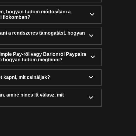
ám, hogyan tudom módosítani a
i fiókomban?
ni a rendszeres támogatást, hogyan
Simple Pay-ről vagy Barionról Paypalra
ra hogyan tudom megtenni?
t kapni, mit csináljak?
, amire nincs itt válasz, mit