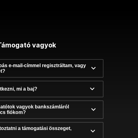
Támogató vagyok
ibás e-mail-címmel regisztráltam, vagy
et?
kezni, mi a baj?
atótok vagyok bankszámláról
incs fiókom?
oztatni a támogatási összeget,