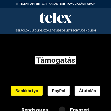
TELEX
AFTER
G7
KARAKTER
TÁMOGATÁS
SHOP
BELFÖLD
KÜLFÖLD
GAZDASÁG
VIDEÓ
ÉLET
TECHTUD
ENGLISH
Támogatás
Bankkártya
PayPal
Átutalás
Rendszeres
Egyszeri