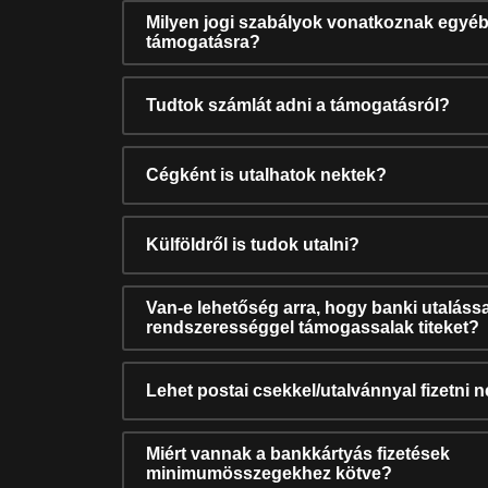
Milyen jogi szabályok vonatkoznak egyéb
támogatásra?
Tudtok számlát adni a támogatásról?
Cégként is utalhatok nektek?
Külföldről is tudok utalni?
Van-e lehetőség arra, hogy banki utalássa
rendszerességgel támogassalak titeket?
Lehet postai csekkel/utalvánnyal fizetni 
Miért vannak a bankkártyás fizetések
minimumösszegekhez kötve?