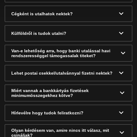
Cégként is utalhatok nektek?
Külföldről is tudok utalni?
Van-e lehetőség arra, hogy banki utalással havi
rendszerességgel támogassalak titeket?
Lehet postai csekkel/utalvánnyal fizetni nektek?
Miért vannak a bankkártyás fizetések
minimumösszegekhez kötve?
Hírlevélre hogy tudok feliratkozni?
Olyan kérdésem van, amire nincs itt válasz, mit
csináljak?