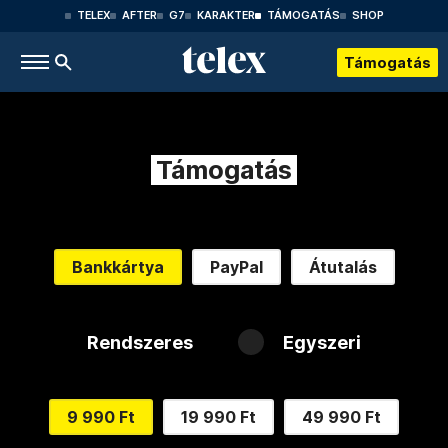
TELEX
AFTER
G7
KARAKTER
TÁMOGATÁS
SHOP
Támogatás
Támogatás
Bankkártya
PayPal
Átutalás
Rendszeres
Egyszeri
9 990 Ft
19 990 Ft
49 990 Ft