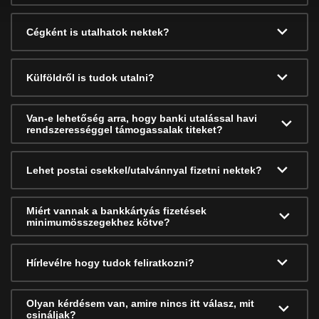
Cégként is utalhatok nektek?
Külföldről is tudok utalni?
Van-e lehetőség arra, hogy banki utalással havi
rendszerességgel támogassalak titeket?
Lehet postai csekkel/utalvánnyal fizetni nektek?
Miért vannak a bankkártyás fizetések
minimumösszegekhez kötve?
Hírlevélre hogy tudok feliratkozni?
Olyan kérdésem van, amire nincs itt válasz, mit
csináljak?