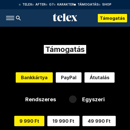
TELEX
AFTER
G7
KARAKTER
TÁMOGATÁS
SHOP
Támogatás
Támogatás
Bankkártya
PayPal
Átutalás
Rendszeres
Egyszeri
9 990 Ft
19 990 Ft
49 990 Ft