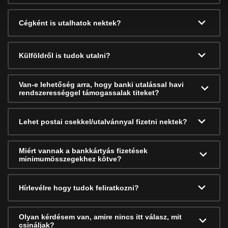
Cégként is utalhatok nektek?
Külföldről is tudok utalni?
Van-e lehetőség arra, hogy banki utalással havi
rendszerességgel támogassalak titeket?
Lehet postai csekkel/utalvánnyal fizetni nektek?
Miért vannak a bankkártyás fizetések
minimumösszegekhez kötve?
Hírlevélre hogy tudok feliratkozni?
Olyan kérdésem van, amire nincs itt válasz, mit
csináljak?