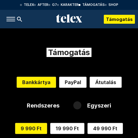
TELEX
AFTER
G7
KARAKTER
TÁMOGATÁS
SHOP
Támogatás
Támogatás
Bankkártya
PayPal
Átutalás
Rendszeres
Egyszeri
9 990 Ft
19 990 Ft
49 990 Ft