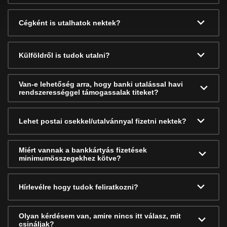
Cégként is utalhatok nektek?
Külföldről is tudok utalni?
Van-e lehetőség arra, hogy banki utalással havi
rendszerességgel támogassalak titeket?
Lehet postai csekkel/utalvánnyal fizetni nektek?
Miért vannak a bankkártyás fizetések
minimumösszegekhez kötve?
Hírlevélre hogy tudok feliratkozni?
Olyan kérdésem van, amire nincs itt válasz, mit
csináljak?