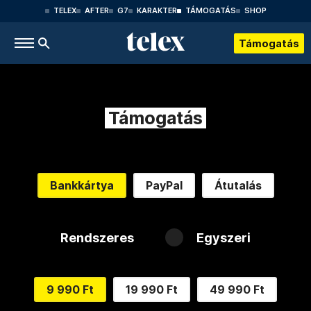
TELEX
AFTER
G7
KARAKTER
TÁMOGATÁS
SHOP
Támogatás
Támogatás
Bankkártya
PayPal
Átutalás
Rendszeres
Egyszeri
9 990 Ft
19 990 Ft
49 990 Ft