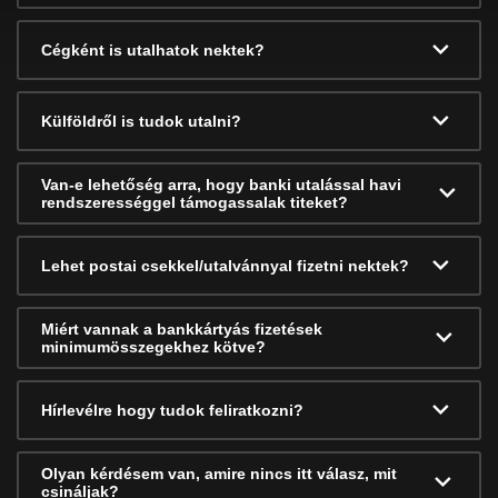
Cégként is utalhatok nektek?
Külföldről is tudok utalni?
Van-e lehetőség arra, hogy banki utalással havi
rendszerességgel támogassalak titeket?
Lehet postai csekkel/utalvánnyal fizetni nektek?
Miért vannak a bankkártyás fizetések
minimumösszegekhez kötve?
Hírlevélre hogy tudok feliratkozni?
Olyan kérdésem van, amire nincs itt válasz, mit
csináljak?