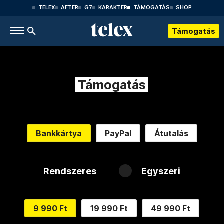
TELEX
AFTER
G7
KARAKTER
TÁMOGATÁS
SHOP
Támogatás
Támogatás
Bankkártya
PayPal
Átutalás
Rendszeres
Egyszeri
9 990 Ft
19 990 Ft
49 990 Ft