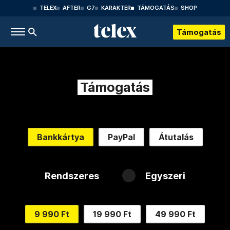
TELEX
AFTER
G7
KARAKTER
TÁMOGATÁS
SHOP
Támogatás
Támogatás
Bankkártya
PayPal
Átutalás
Rendszeres
Egyszeri
9 990 Ft
19 990 Ft
49 990 Ft