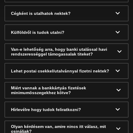
Cégként is utalhatok nektek?
Külföldről is tudok utalni?
Van-e lehetőség arra, hogy banki utalással havi
rendszerességgel támogassalak titeket?
Lehet postai csekkel/utalvánnyal fizetni nektek?
Miért vannak a bankkártyás fizetések
minimumösszegekhez kötve?
Hírlevélre hogy tudok feliratkozni?
Olyan kérdésem van, amire nincs itt válasz, mit
csináljak?