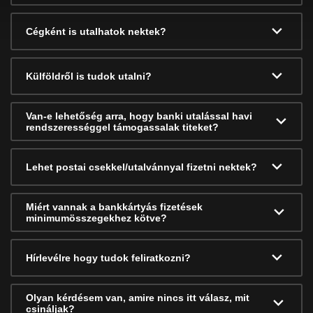
Cégként is utalhatok nektek?
Külföldről is tudok utalni?
Van-e lehetőség arra, hogy banki utalással havi
rendszerességgel támogassalak titeket?
Lehet postai csekkel/utalvánnyal fizetni nektek?
Miért vannak a bankkártyás fizetések
minimumösszegekhez kötve?
Hírlevélre hogy tudok feliratkozni?
Olyan kérdésem van, amire nincs itt válasz, mit
csináljak?