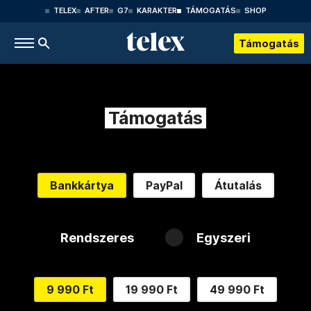
TELEX
AFTER
G7
KARAKTER
TÁMOGATÁS
SHOP
Támogatás
Támogatás
Bankkártya
PayPal
Átutalás
Rendszeres
Egyszeri
9 990 Ft
19 990 Ft
49 990 Ft