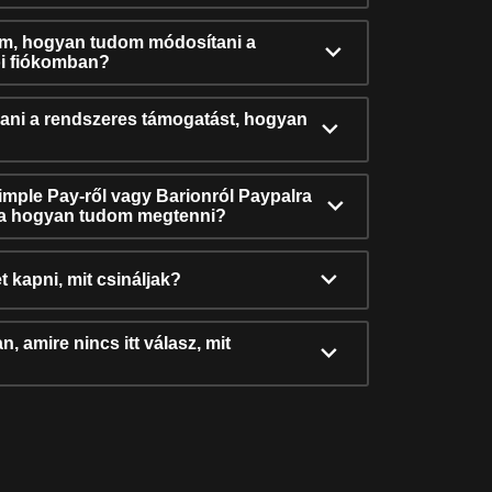
ám, hogyan tudom módosítani a
i fiókomban?
ni a rendszeres támogatást, hogyan
Simple Pay-ről vagy Barionról Paypalra
ra hogyan tudom megtenni?
t kapni, mit csináljak?
, amire nincs itt válasz, mit