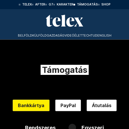
TELEX
AFTER
G7
KARAKTER
TÁMOGATÁS
SHOP
BELFÖLD
KÜLFÖLD
GAZDASÁG
VIDEÓ
ÉLET
TECHTUD
ENGLISH
Támogatás
Bankkártya
PayPal
Átutalás
Rendszeres
Egyszeri