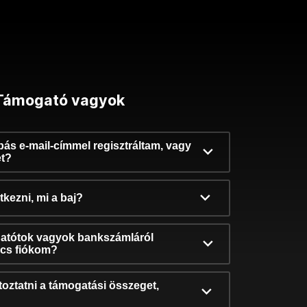
Támogató vagyok
ibás e-mail-címmel regisztráltam, vagy
et?
kezni, mi a baj?
atótok vagyok bankszámláról
incs fiókom?
oztatni a támogatási összeget,