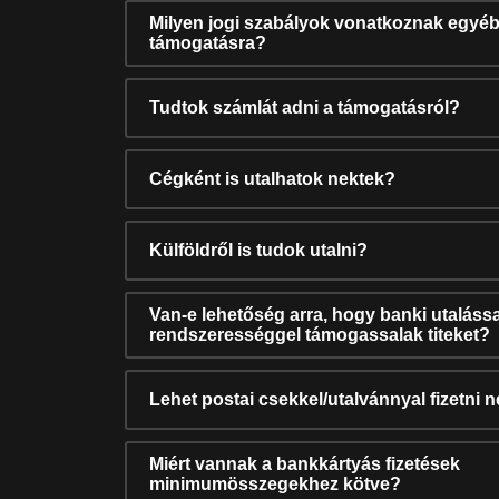
Milyen jogi szabályok vonatkoznak egyéb
támogatásra?
Tudtok számlát adni a támogatásról?
Cégként is utalhatok nektek?
Külföldről is tudok utalni?
Van-e lehetőség arra, hogy banki utalássa
rendszerességgel támogassalak titeket?
Lehet postai csekkel/utalvánnyal fizetni 
Miért vannak a bankkártyás fizetések
minimumösszegekhez kötve?