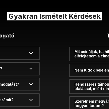
Gyakran Ismételt Kérdések
ogató
Mit csináljak, ha h
elfelejtettem a cím
k?
Nem tudok bejelent
támogatást?
Rendszeres támog
utalással, miért n
számít?
Szeretném megvált
hogyan tudom?