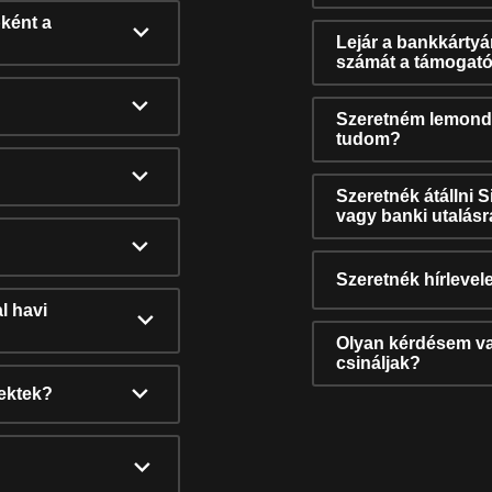
ként a
Lejár a bankkárty
számát a támogató
Szeretném lemonda
tudom?
Szeretnék átállni 
vagy banki utalás
Szeretnék hírlevele
l havi
Olyan kérdésem van
csináljak?
nektek?