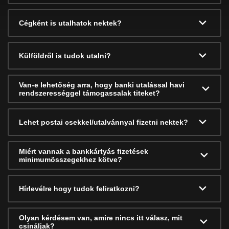
Cégként is utalhatok nektek?
Külföldről is tudok utalni?
Van-e lehetőség arra, hogy banki utalással havi
rendszerességgel támogassalak titeket?
Lehet postai csekkel/utalvánnyal fizetni nektek?
Miért vannak a bankkártyás fizetések
minimumösszegekhez kötve?
Hírlevélre hogy tudok feliratkozni?
Olyan kérdésem van, amire nincs itt válasz, mit
csináljak?