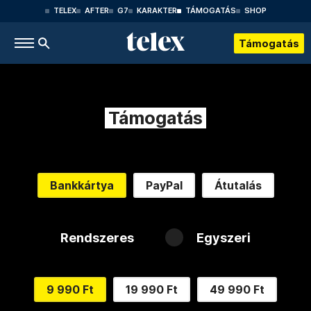
TELEX
AFTER
G7
KARAKTER
TÁMOGATÁS
SHOP
Támogatás
Támogatás
Bankkártya
PayPal
Átutalás
Rendszeres
Egyszeri
9 990 Ft
19 990 Ft
49 990 Ft