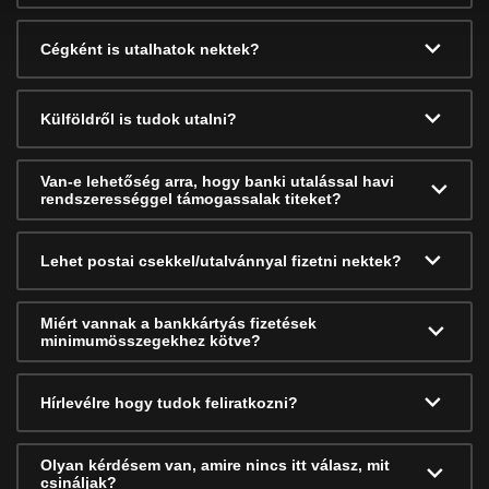
Cégként is utalhatok nektek?
Külföldről is tudok utalni?
Van-e lehetőség arra, hogy banki utalással havi
rendszerességgel támogassalak titeket?
Lehet postai csekkel/utalvánnyal fizetni nektek?
Miért vannak a bankkártyás fizetések
minimumösszegekhez kötve?
Hírlevélre hogy tudok feliratkozni?
Olyan kérdésem van, amire nincs itt válasz, mit
csináljak?