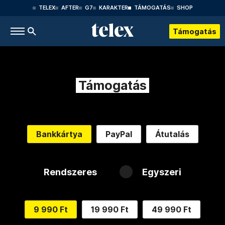
TELEX
AFTER
G7
KARAKTER
TÁMOGATÁS
SHOP
Támogatás
Támogatás
Bankkártya
PayPal
Átutalás
Rendszeres
Egyszeri
9 990 Ft
19 990 Ft
49 990 Ft