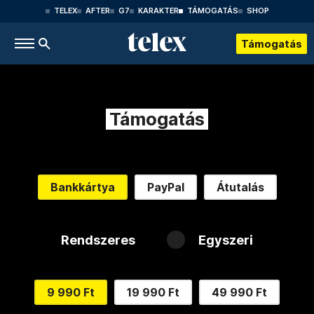
TELEX
AFTER
G7
KARAKTER
TÁMOGATÁS
SHOP
Támogatás
Támogatás
Bankkártya
PayPal
Átutalás
Rendszeres
Egyszeri
9 990 Ft
19 990 Ft
49 990 Ft