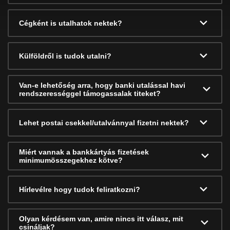
Cégként is utalhatok nektek?
Külföldről is tudok utalni?
Van-e lehetőség arra, hogy banki utalással havi
rendszerességgel támogassalak titeket?
Lehet postai csekkel/utalvánnyal fizetni nektek?
Miért vannak a bankkártyás fizetések
minimumösszegekhez kötve?
Hírlevélre hogy tudok feliratkozni?
Olyan kérdésem van, amire nincs itt válasz, mit
csináljak?