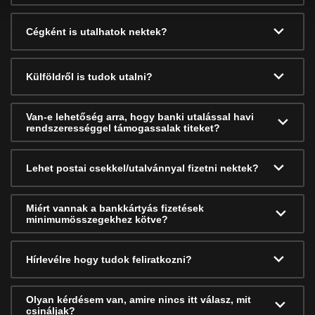
Cégként is utalhatok nektek?
Külföldről is tudok utalni?
Van-e lehetőség arra, hogy banki utalással havi
rendszerességgel támogassalak titeket?
Lehet postai csekkel/utalvánnyal fizetni nektek?
Miért vannak a bankkártyás fizetések
minimumösszegekhez kötve?
Hírlevélre hogy tudok feliratkozni?
Olyan kérdésem van, amire nincs itt válasz, mit
csináljak?