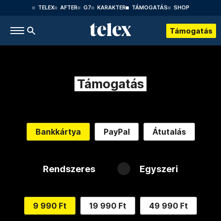
TELEX
AFTER
G7
KARAKTER
TÁMOGATÁS
SHOP
Támogatás
Támogatás
Bankkártya
PayPal
Átutalás
Rendszeres
Egyszeri
9 990 Ft
19 990 Ft
49 990 Ft