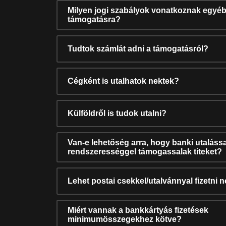
Milyen jogi szabályok vonatkoznak egyéb
támogatásra?
Tudtok számlát adni a támogatásról?
Cégként is utalhatok nektek?
Külföldről is tudok utalni?
Van-e lehetőség arra, hogy banki utalássa
rendszerességgel támogassalak titeket?
Lehet postai csekkel/utalvánnyal fizetni 
Miért vannak a bankkártyás fizetések
minimumösszegekhez kötve?