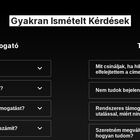
Gyakran Ismételt Kérdések
ogató
Mit csináljak, ha h
elfelejtettem a cím
k?
Nem tudok bejelent
támogatást?
Rendszeres támog
utalással, miért n
számít?
Szeretném megvált
hogyan tudom?