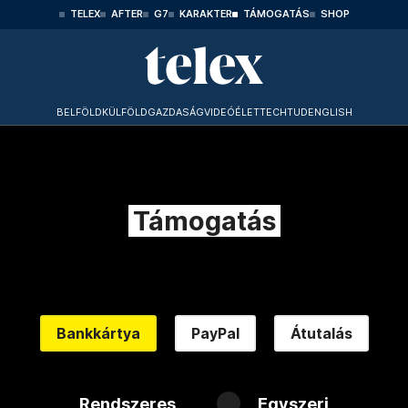
TELEX
AFTER
G7
KARAKTER
TÁMOGATÁS
SHOP
BELFÖLD
KÜLFÖLD
GAZDASÁG
VIDEÓ
ÉLET
TECHTUD
ENGLISH
Támogatás
Bankkártya
PayPal
Átutalás
Rendszeres
Egyszeri