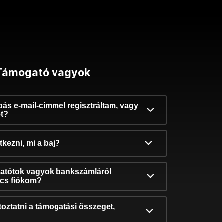
Támogató vagyok
ibás e-mail-címmel regisztráltam, vagy
et?
kezni, mi a baj?
atótok vagyok bankszámláról
incs fiókom?
oztatni a támogatási összeget,