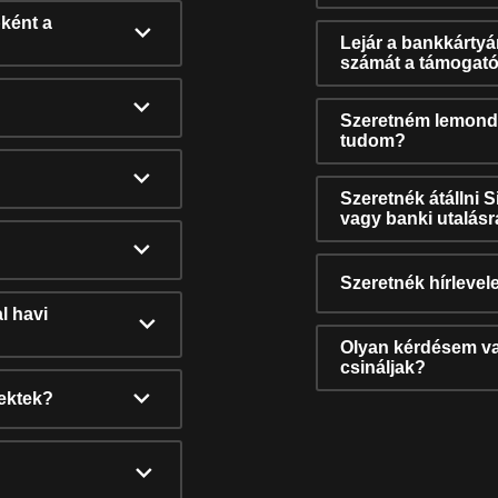
ként a
Lejár a bankkárty
számát a támogató
Szeretném lemonda
tudom?
Szeretnék átállni 
vagy banki utalás
Szeretnék hírlevele
l havi
Olyan kérdésem van
csináljak?
nektek?