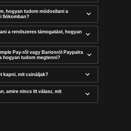
ám, hogyan tudom módosítani a
i fiókomban?
ni a rendszeres támogatást, hogyan
Simple Pay-ről vagy Barionról Paypalra
ra hogyan tudom megtenni?
t kapni, mit csináljak?
, amire nincs itt válasz, mit