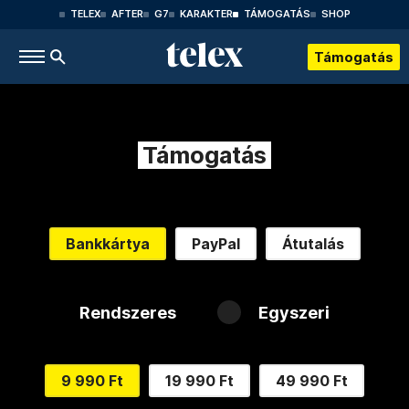
TELEX
AFTER
G7
KARAKTER
TÁMOGATÁS
SHOP
Támogatás
Támogatás
Bankkártya
PayPal
Átutalás
Rendszeres
Egyszeri
9 990 Ft
19 990 Ft
49 990 Ft