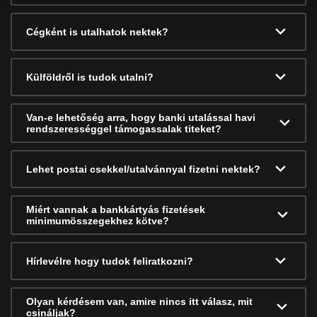
Cégként is utalhatok nektek?
Külföldről is tudok utalni?
Van-e lehetőség arra, hogy banki utalással havi
rendszerességgel támogassalak titeket?
Lehet postai csekkel/utalvánnyal fizetni nektek?
Miért vannak a bankkártyás fizetések
minimumösszegekhez kötve?
Hírlevélre hogy tudok feliratkozni?
Olyan kérdésem van, amire nincs itt válasz, mit
csináljak?